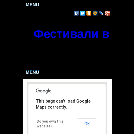
MENU
Поделиться
Фестивали в Укр
Скучаешь? Не знаешь как развлечься? Найди
Всего событий :
50
MENU
This page can't load Google
Maps correctly.
Do you own this
OK
website?